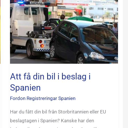
få
din
bil
i
beslag
i
Spanien
Att få din bil i beslag i
Spanien
Fordon Registreringar Spanien
Har du fått din bil från Storbritannien eller EU
beslagtagen i Spanien? Kanske har den