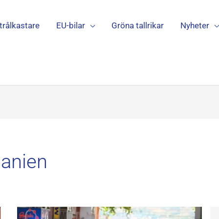
trålkastare
EU-bilar
Gröna tallrikar
Nyheter
panien
Att