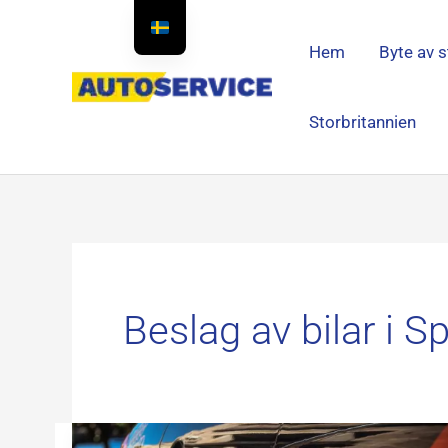
Hoppa
till
Hem
Byte av s
innehållet
Storbritannien
Beslag av bilar i S
Transportfrakt