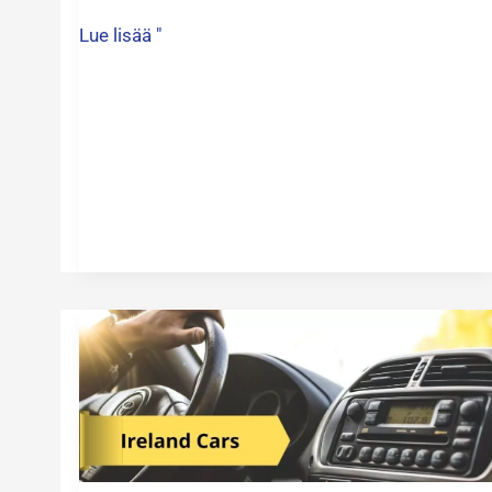
Lue lisää "
Pohjois-
Irlannin
auton
rekisteröinti
Espanjassa