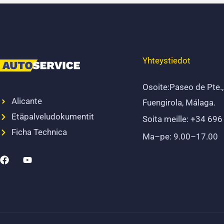
Yhteystiedot
Osoite:Paseo de Pte.
Alicante
Fuengirola, Málaga.
Etäpalveludokumentit
Soita meille: +34 69
Ficha Technica
Ma–pe: 9.00–17.00
F
Y
a
o
c
u
e
t
b
u
o
b
o
e
k