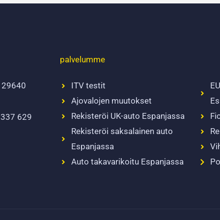
palvelumme
, 29640
ITV testit
EU
Ajovalojen muutokset
Es
Rekisteröi UK-auto Espanjassa
Fi
6 337 629
Rekisteröi saksalainen auto
Re
Espanjassa
Vi
Auto takavarikoitu Espanjassa
Po