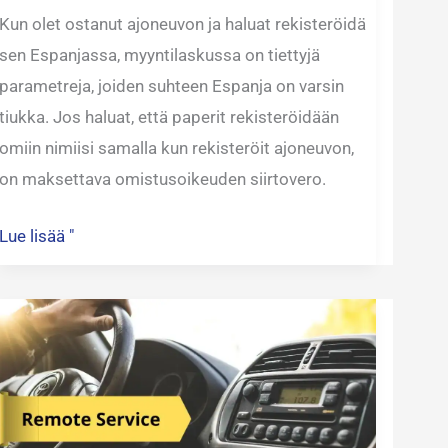
Kun olet ostanut ajoneuvon ja haluat rekisteröidä
sen Espanjassa, myyntilaskussa on tiettyjä
parametreja, joiden suhteen Espanja on varsin
tiukka. Jos haluat, että paperit rekisteröidään
omiin nimiisi samalla kun rekisteröit ajoneuvon,
on maksettava omistusoikeuden siirtovero.
Lue lisää "
Etäpalvelu
ajoneuvojen
rekisteröinnille
Espanjassa