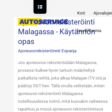
Siirry
sisältöön
Koti
Ajovaloje
Ajoneuvon rekisteröinti
Ajoneuvon
rekisteröinti
Malagassa - Käytännön
Iso-Britannia
Malagassa
opas
-
Ajoneuvorekisteröinnit Espanja
Käytännön
opas
Jos ajoneuvosi rekisteröidään Malagassa,
prosessi kulkee hyvin tarkoin määriteltyä
paikallista reittiä, joka alkaa Malagan ITV:stä ja
päättyy DGT:hen. Tällä sivulla selitetään, miten
ajoneuvon rekisteröinti Malagassa
todellisuudessa toimii, mitä kussakin vaiheessa
tapahtuu ja missä ajoneuvon rekisteröinnissä