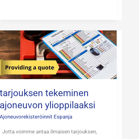
tarjouksen
tekeminen
ajoneuvon
ylioppilaaksi
tarjouksen tekeminen
ajoneuvon ylioppilaaksi
Ajoneuvorekisteröinnit Espanja
Jotta voimme antaa ilmaisen tarjouksen,