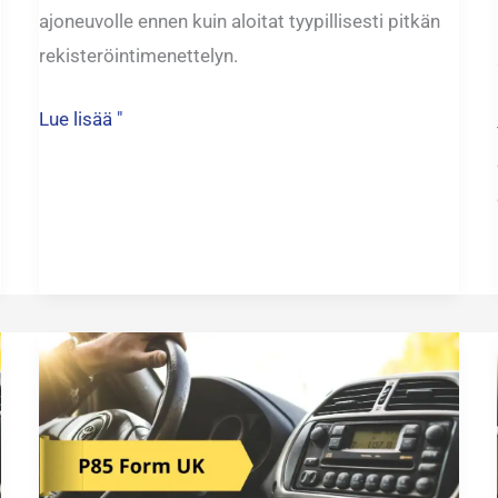
ajoneuvolle ennen kuin aloitat tyypillisesti pitkän
rekisteröintimenettelyn.
Lue lisää "
Ilmoita
HMRC:lle,
että
olet
jättänyt