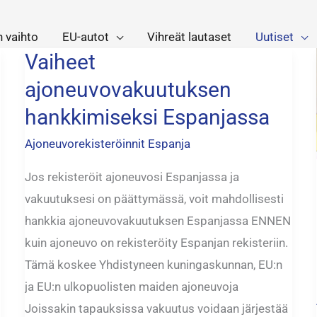
n vaihto
EU-autot
Vihreät lautaset
Uutiset
Vaiheet
Vaiheet
ajoneuvovakuutuksen
ajoneuvovakuutuksen
hankkimiseksi
hankkimiseksi Espanjassa
Espanjassa
Ajoneuvorekisteröinnit Espanja
Jos rekisteröit ajoneuvosi Espanjassa ja
vakuutuksesi on päättymässä, voit mahdollisesti
hankkia ajoneuvovakuutuksen Espanjassa ENNEN
kuin ajoneuvo on rekisteröity Espanjan rekisteriin.
Tämä koskee Yhdistyneen kuningaskunnan, EU:n
ja EU:n ulkopuolisten maiden ajoneuvoja
Joissakin tapauksissa vakuutus voidaan järjestää