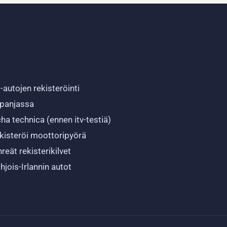
-autojen rekisteröinti
panjassa
cha technica (ennen itv-testiä)
kisteröi moottoripyörä
hreät rekisterikilvet
hjois-Irlannin autot