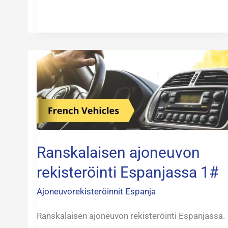
Ranskalaisen
ajoneuvon
rekisteröinti
Espanjassa
1#
Ranskalaisen ajoneuvon
rekisteröinti Espanjassa 1#
Ajoneuvorekisteröinnit Espanja
Ranskalaisen ajoneuvon rekisteröinti Espanjassa.