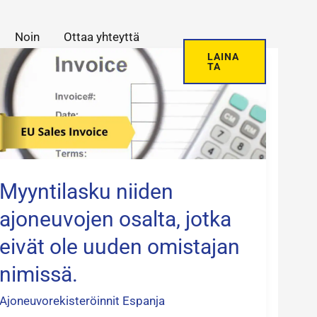
Noin
Ottaa yhteyttä
Myyntilasku
LAINA
TA
niiden
ajoneuvojen
osalta,
jotka
eivät
Myyntilasku niiden
ole
uuden
ajoneuvojen osalta, jotka
omistajan
eivät ole uuden omistajan
nimissä.
nimissä.
Ajoneuvorekisteröinnit Espanja