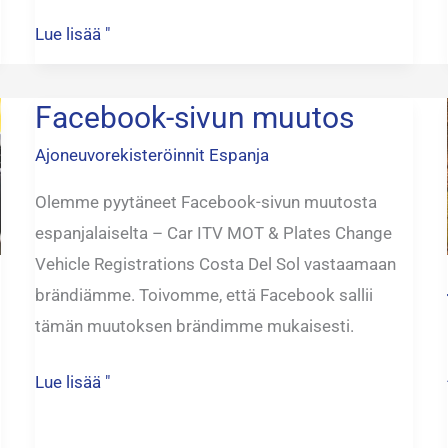
Lue lisää "
Facebook-sivun muutos
Facebook-
sivun
Ajoneuvorekisteröinnit Espanja
muutos
Olemme pyytäneet Facebook-sivun muutosta
espanjalaiselta – Car ITV MOT & Plates Change
Vehicle Registrations Costa Del Sol vastaamaan
brändiämme. Toivomme, että Facebook sallii
tämän muutoksen brändimme mukaisesti.
Lue lisää "