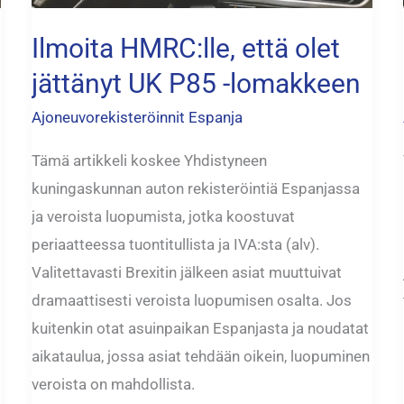
UK
Ilmoita HMRC:lle, että olet
P85
-
jättänyt UK P85 -lomakkeen
lomakkeen
Ajoneuvorekisteröinnit Espanja
Tämä artikkeli koskee Yhdistyneen
kuningaskunnan auton rekisteröintiä Espanjassa
ja veroista luopumista, jotka koostuvat
periaatteessa tuontitullista ja IVA:sta (alv).
Valitettavasti Brexitin jälkeen asiat muuttuivat
dramaattisesti veroista luopumisen osalta. Jos
kuitenkin otat asuinpaikan Espanjasta ja noudatat
aikataulua, jossa asiat tehdään oikein, luopuminen
veroista on mahdollista.