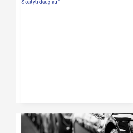
Skaityti daugiau "
JK
automobilio