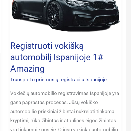
automobilį
Ispanijoje
1#
Amazing
Registruoti vokišką
automobilį Ispanijoje 1#
Amazing
Transporto priemonių registracija Ispanijoje
Vokiečių automobilio registravimas Ispanijoje yra
gana paprastas procesas. Jūsų vokiško
automobilio priekiniai žibintai nukreipti tinkama
kryptimi, rūko žibintas ir atbulinės eigos žibintas
yra tinkamoje pusėje. O jūsų vokiško automobilio