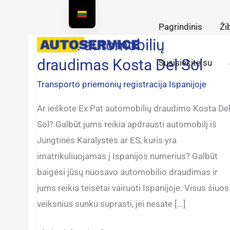
Pereiti
prie
Pagrindinis
Ži
turinio
Ex Pat automobilių
Ex
Pat
draudimas Kosta Del Sol
Susisiekite su
automobilių
Transporto priemonių registracija Ispanijoje
draudimas
Kosta
Ar ieškote Ex Pat automobilių draudimo Kosta De
Del
Sol? Galbūt jums reikia apdrausti automobilį iš
Sol
Jungtinės Karalystės ar ES, kuris yra
imatrikuliuojamas į Ispanijos numerius? Galbūt
baigėsi jūsų nuosavo automobilio draudimas ir
jums reikia teisėtai vairuoti Ispanijoje. Visus šiuos
veiksnius sunku suprasti, jei nesate [...]