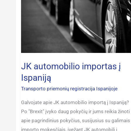
importas
į
Ispaniją
JK automobilio importas į
Ispaniją
Transporto priemonių registracija Ispanijoje
Galvojate apie JK automobilio importą į Ispaniją?
Po "Brexit" įvyko daug pokyčių ir jums reikia žinoti
apie pagrindinius pokyčius, susijusius su galimais
importo mokesčiais, įvežant JK automobilį į