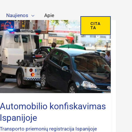
Naujienos
Apie
Automobilio
CITA
TA
konfiskavimas
Ispanijoje
Automobilio konfiskavimas
Ispanijoje
Transporto priemonių registracija Ispanijoje