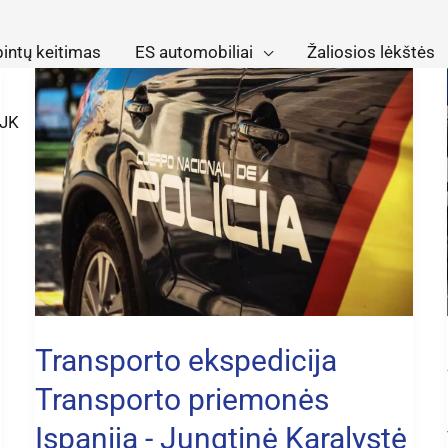
bintų keitimas
ES automobiliai
Žaliosios lėkštės
Transporto
ekspedicija
JK
Transporto
priemonės
Ispanija
l
-
Jungtinė
Karalystė
Transporto ekspedicija
Transporto priemonės
Ispanija - Jungtinė Karalystė