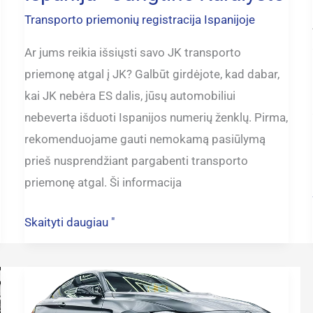
Transporto priemonių registracija Ispanijoje
Ar jums reikia išsiųsti savo JK transporto
priemonę atgal į JK? Galbūt girdėjote, kad dabar,
kai JK nebėra ES dalis, jūsų automobiliui
nebeverta išduoti Ispanijos numerių ženklų. Pirma,
rekomenduojame gauti nemokamą pasiūlymą
prieš nusprendžiant pargabenti transporto
priemonę atgal. Ši informacija
Skaityti daugiau "
Registruoti
vokišką