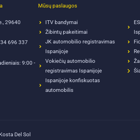
ja
Mūsų paslaugos
e., 29640
ITV bandymai
ES
Žibintų pakeitimai
Is
JK automobilio registravimas
Fi
+34 696 337
Ispanijoje
Re
Vokiečių automobilio
Ža
dieniais: 9:00 -
registravimas Ispanijoje
Ši
Ispanijoje konfiskuotas
automobilis
Kosta Del Sol