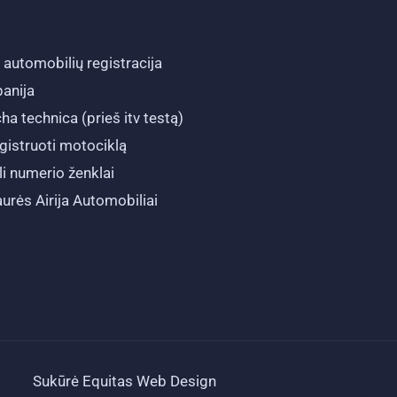
 automobilių registracija
panija
cha technica (prieš itv testą)
gistruoti motociklą
li numerio ženklai
aurės Airija Automobiliai
Sukūrė Equitas Web Design