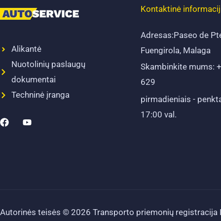
Kontaktinė informaci
Adresas:Paseo de Pt
Alikantė
Fuengirola, Malaga
Nuotolinių paslaugų
Skambinkite mums: 
dokumentai
629
Techninė įranga
pirmadieniais - penkta
17:00 val.
"
"
F
Y
a
o
c
u
e
t
b
u
o
b
o
e
k
"
"
Autorinės teisės © 2026 Transporto priemonių registracija 