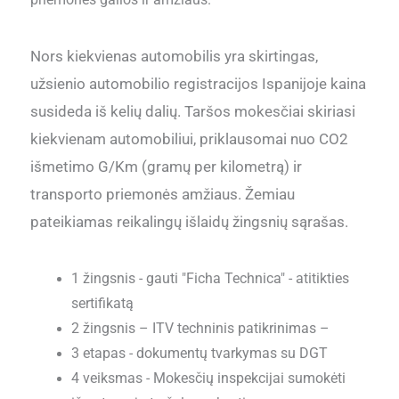
priemonės galios ir amžiaus.
Nors kiekvienas automobilis yra skirtingas,
užsienio automobilio registracijos Ispanijoje kaina
susideda iš kelių dalių. Taršos mokesčiai skiriasi
kiekvienam automobiliui, priklausomai nuo CO2
išmetimo G/Km (gramų per kilometrą) ir
transporto priemonės amžiaus. Žemiau
pateikiamas reikalingų išlaidų žingsnių sąrašas.
1 žingsnis - gauti "Ficha Technica" - atitikties
sertifikatą
2 žingsnis – ITV techninis patikrinimas –
3 etapas - dokumentų tvarkymas su DGT
4 veiksmas - Mokesčių inspekcijai sumokėti