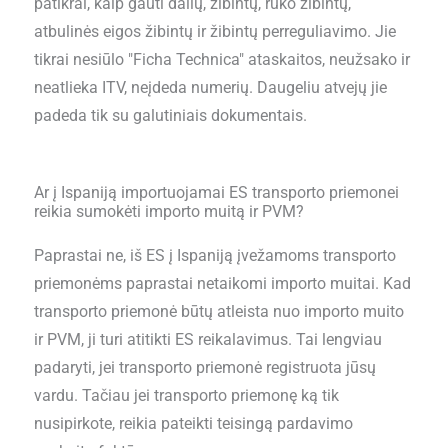
patikrai, kaip gauti dalių, žibintų, rūko žibintų,
atbulinės eigos žibintų ir žibintų perreguliavimo. Jie
tikrai nesiūlo "Ficha Technica" ataskaitos, neužsako ir
neatlieka ITV, neįdeda numerių. Daugeliu atvejų jie
padeda tik su galutiniais dokumentais.
Ar į Ispaniją importuojamai ES transporto priemonei
reikia sumokėti importo muitą ir PVM?
Paprastai ne, iš ES į Ispaniją įvežamoms transporto
priemonėms paprastai netaikomi importo muitai. Kad
transporto priemonė būtų atleista nuo importo muito
ir PVM, ji turi atitikti ES reikalavimus. Tai lengviau
padaryti, jei transporto priemonė registruota jūsų
vardu. Tačiau jei transporto priemonę ką tik
nusipirkote, reikia pateikti teisingą pardavimo