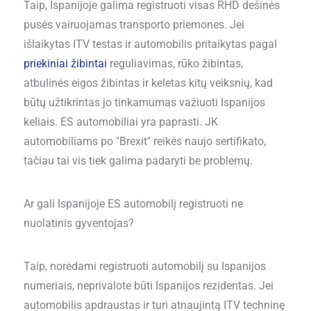
Taip, Ispanijoje galima registruoti visas RHD dešinės
pusės vairuojamas transporto priemones. Jei
išlaikytas ITV testas ir automobilis pritaikytas pagal
priekiniai žibintai
reguliavimas, rūko žibintas,
atbulinės eigos žibintas ir keletas kitų veiksnių, kad
būtų užtikrintas jo tinkamumas važiuoti Ispanijos
keliais. ES automobiliai yra paprasti. JK
automobiliams po "Brexit" reikės naujo sertifikato,
tačiau tai vis tiek galima padaryti be problemų.
Ar gali Ispanijoje ES automobilį registruoti ne
nuolatinis gyventojas?
Taip, norėdami registruoti automobilį su Ispanijos
numeriais, neprivalote būti Ispanijos rezidentas. Jei
automobilis apdraustas ir turi atnaujintą ITV techninę