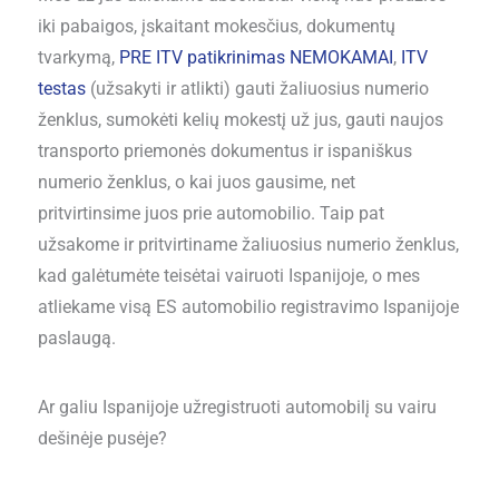
iki pabaigos, įskaitant mokesčius, dokumentų
tvarkymą,
PRE ITV patikrinimas NEMOKAMAI
,
ITV
testas
(užsakyti ir atlikti) gauti žaliuosius numerio
ženklus, sumokėti kelių mokestį už jus, gauti naujos
transporto priemonės dokumentus ir ispaniškus
numerio ženklus, o kai juos gausime, net
pritvirtinsime juos prie automobilio. Taip pat
užsakome ir pritvirtiname žaliuosius numerio ženklus,
kad galėtumėte teisėtai vairuoti Ispanijoje, o mes
atliekame visą ES automobilio registravimo Ispanijoje
paslaugą.
Ar galiu Ispanijoje užregistruoti automobilį su vairu
dešinėje pusėje?