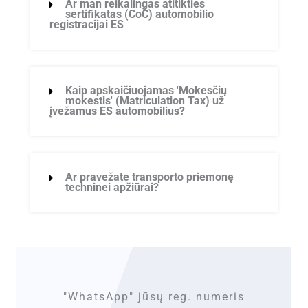
Ar man reikalingas atitikties
sertifikatas (CoC) automobilio
registracijai ES
Kaip apskaičiuojamas 'Mokesčių
mokestis' (Matriculation Tax) už
įvežamus ES automobilius?
Ar pravežate transporto priemonę
techninei apžiūrai?
"WhatsApp" jūsų reg. numeris