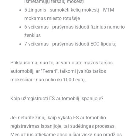
išmetamųjų teršalų mokestį
5 žingsnis - sumokėti kelių mokestį - IVTM
mokamas miesto rotušėje
6 veiksmas - prašymas išduoti fizinius numerio
ženklus
7 veiksmas - prašymas išduoti ECO lipduką
Priklausomai nuo to, ar vairuojate mažos taršos
automobilį, ar "Ferrari", taikomi įvairūs taršos
mokesčiai - nuo nulio iki 1000 eurų.
Kaip užregistruoti ES automobilį Ispanijoje?
Jei neturite žinių, kaip vyksta ES automobilio
registravimas Ispanijoje, tai sudėtingas procesas.
Mes už jus atliekame absoliučiai viską nuo pradžios