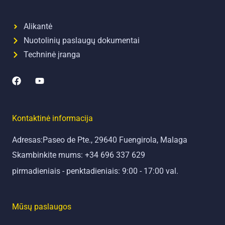
Alikantė
Nuotolinių paslaugų dokumentai
Techninė įranga
"
"
F
Y
a
o
c
u
e
t
Kontaktinė informacija
b
u
o
b
Adresas:Paseo de Pte., 29640 Fuengirola, Malaga
o
e
k
"
Skambinkite mums: +34 696 337 629
"
pirmadieniais - penktadieniais: 9:00 - 17:00 val.
Mūsų paslaugos