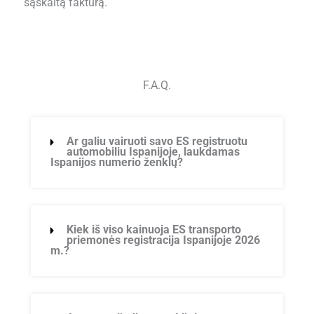
sąskaitą faktūrą.
F.A.Q.
Ar galiu vairuoti savo ES registruotu
automobiliu Ispanijoje, laukdamas
Ispanijos numerio ženklų?
Kiek iš viso kainuoja ES transporto
priemonės registracija Ispanijoje 2026
m.?