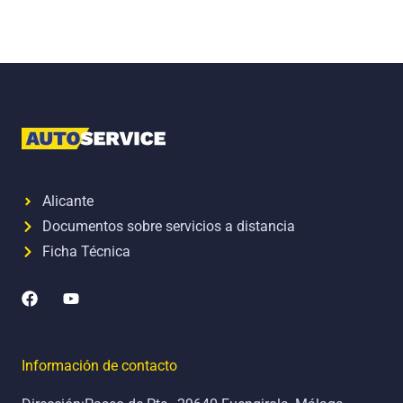
Alicante
Documentos sobre servicios a distancia
Ficha Técnica
F
Y
a
o
c
u
e
t
b
u
Información de contacto
o
b
o
e