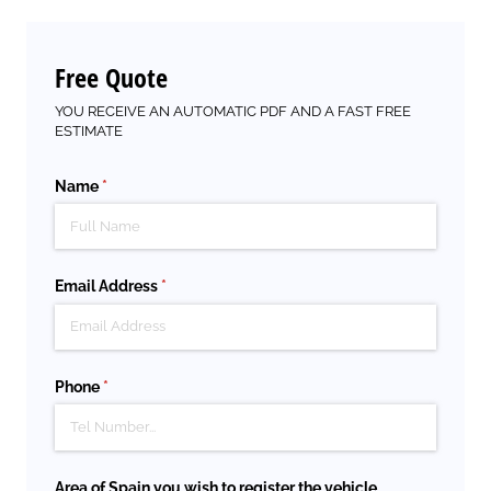
Free Quote
YOU RECEIVE AN AUTOMATIC PDF AND A FAST FREE
ESTIMATE
Name
(required)
*
Email Address
(required)
*
Phone
(required)
*
Area of Spain you wish to register the vehicle