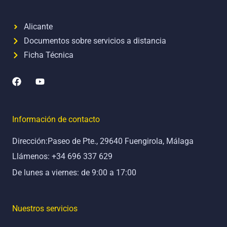
Alicante
Documentos sobre servicios a distancia
Ficha Técnica
F
Y
a
o
c
u
e
t
b
u
Información de contacto
o
b
o
e
Dirección:Paseo de Pte., 29640 Fuengirola, Málaga
k
Llámenos: +34 696 337 629
De lunes a viernes: de 9:00 a 17:00
Nuestros servicios