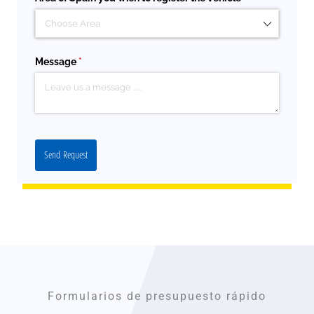
Message
(required)
*
Send Request
Formularios de presupuesto rápido