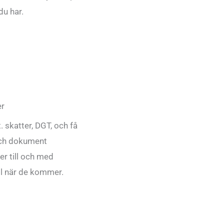
du har.
er
. skatter, DGT, och få
och dokument
er till och med
il när de kommer.