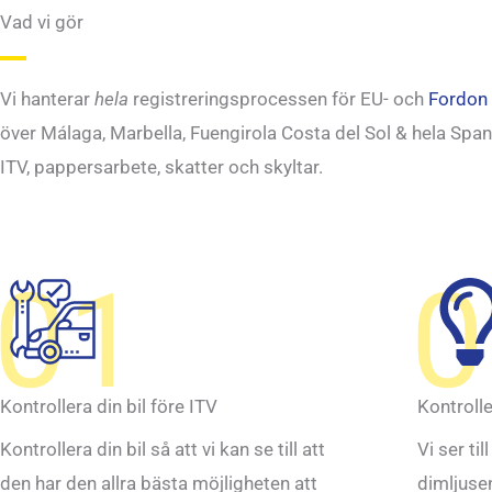
Vad vi gör
Vi hanterar
hela
registreringsprocessen för EU- och
Fordon 
över Málaga, Marbella, Fuengirola Costa del Sol & hela Spani
ITV, pappersarbete, skatter och skyltar.
01
0
Kontrollera din bil före ITV
Kontrolle
Kontrollera din bil så att vi kan se till att
Vi ser til
den har den allra bästa möjligheten att
dimljuse