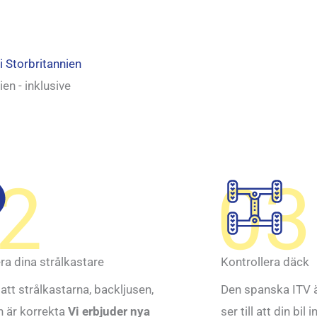
i Storbritannien
en - inklusive
2
03
ra dina strålkastare
Kontrollera däck
l att strålkastarna, backljusen,
Den spanska ITV ä
n är korrekta
Vi erbjuder nya
ser till att din bi