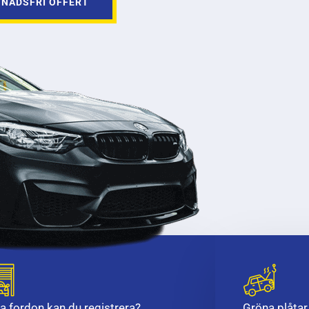
TNADSFRI OFFERT
ka fordon kan du registrera?
Gröna plåtar 