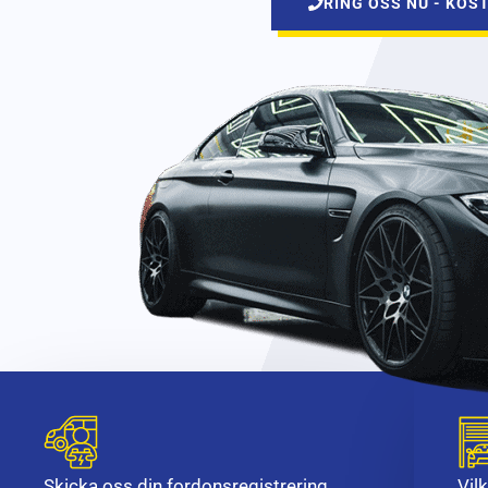
RING OSS NU - KOS
Skicka oss din fordonsregistrering
Vil