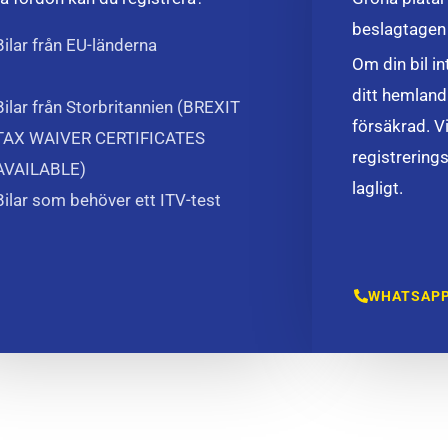
beslagtagen
Bilar från EU-länderna
Om din bil i
ditt hemland
Bilar från Storbritannien (BREXIT
försäkrad. Vi 
TAX WAIVER CERTIFICATES
registrerings
AVAILABLE)
lagligt.
Bilar som behöver ett ITV-test
WHATSAPP