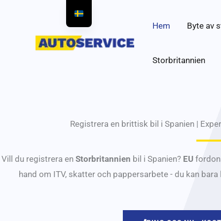
Hoppa
till
Hem
Byte av s
innehållet
Storbritannien
Registrera en brittisk bil i Spanien | Expe
Vill du registrera en
Storbritannien
bil i Spanien?
EU
fordons
hand om ITV, skatter och pappersarbete - du kan bara ko