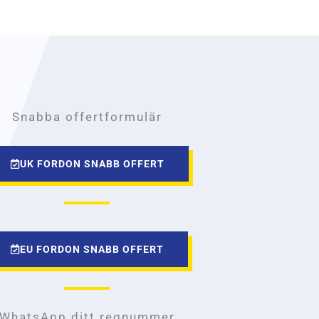
Snabba offertformulär
UK FORDON SNABB OFFERT
EU FORDON SNABB OFFERT
WhatsApp ditt regnummer