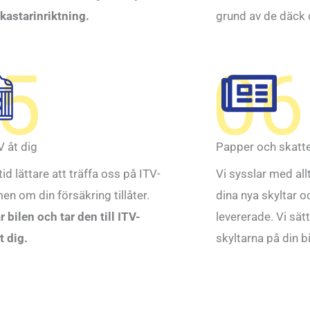
lkastarinriktning.
grund av de däck 
5
06
V åt dig
Papper och skatt
ltid lättare att träffa oss på ITV-
Vi sysslar med allt
en om din försäkring tillåter.
dina nya skyltar 
 bilen och tar den till ITV-
levererade. Vi sätt
t dig.
skyltarna på din b