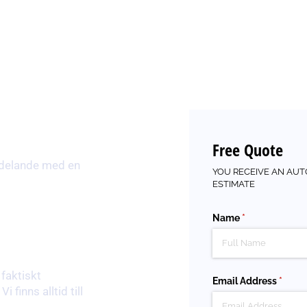
Free Quote
eddelande med en
YOU RECEIVE AN AUT
ESTIMATE
Name
(required)
*
NIKATION
 faktiskt
Email Address
(requi
*
i finns alltid till