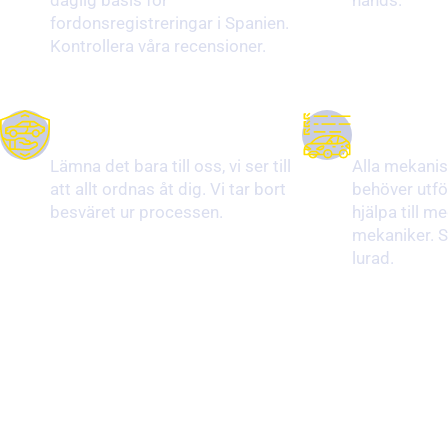
fordonsregistreringar i Spanien.
Kontrollera våra recensioner.
Dörr till dörr service
Pålitligt arb
Lämna det bara till oss, vi ser till
Alla mekani
att allt ordnas åt dig. Vi tar bort
behöver utfö
besväret ur processen.
hjälpa till me
mekaniker. Se 
lurad.