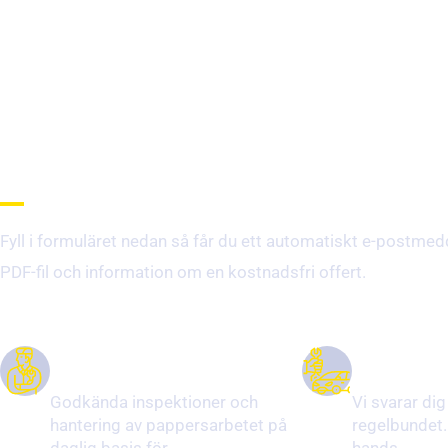
varför välja oss
Fyll i formuläret nedan så får du ett automatiskt e-postm
PDF-fil och information om en kostnadsfri offert.
ÅR AV ERFARENHET
BRA KOMMU
Godkända inspektioner och
Vi svarar dig
hantering av pappersarbetet på
regelbundet. V
daglig basis för
hands.