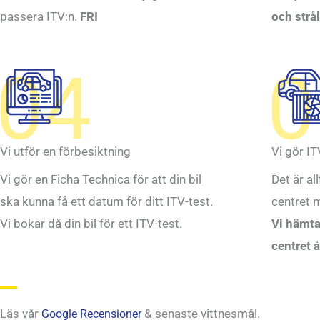
passera ITV:n.
FRI
och strå
04
0
Vi utför en förbesiktning
Vi gör IT
Vi gör en Ficha Technica för att din bil
Det är al
ska kunna få ett datum för ditt ITV-test.
centret m
Vi bokar då din bil för ett ITV-test.
Vi hämtar
centret å
Läs vår
& senaste vittnesmål.
Google Recensioner