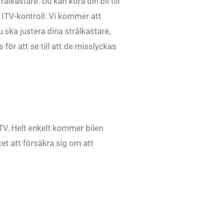
lkastare. Du kan köra din bil till
e ITV-kontroll. Vi kommer att
 ska justera dina strålkastare,
 för att se till att de misslyckas
 ITV. Helt enkelt kommer bilen
et att försäkra sig om att