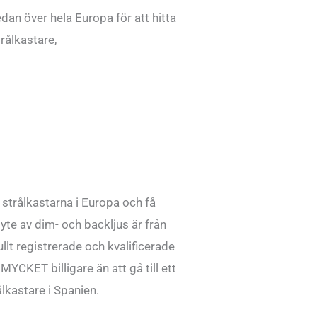
sedan över hela Europa för att hitta
trålkastare,
a strålkastarna i Europa och få
yte av dim- och backljus är från
ullt registrerade och kvalificerade
YCKET billigare än att gå till ett
ålkastare i Spanien.