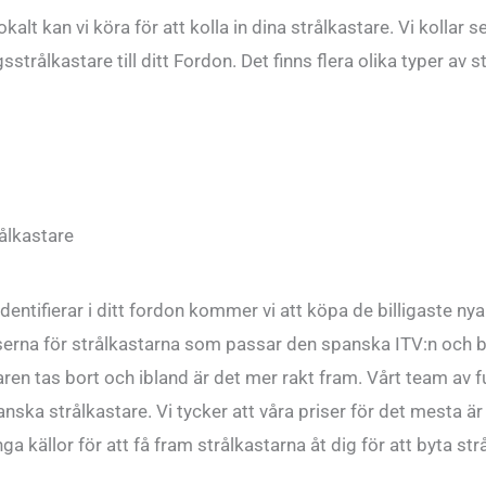
okalt kan vi köra för att kolla in dina strålkastare. Vi kollar 
sstrålkastare till ditt Fordon. Det finns flera olika typer av s
rålkastare
identifierar i ditt fordon kommer vi att köpa de billigaste ny
riserna för strålkastarna som passar den spanska ITV:n och b
ngaren tas bort och ibland är det mer rakt fram. Vårt team av f
ka strålkastare. Vi tycker att våra priser för det mesta är M
a källor för att få fram strålkastarna åt dig för att byta str