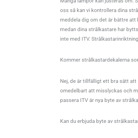
Många lampor kan justeras om. Strå
oss så kan vi kontrollera dina str
meddela dig om det är bättre att k
medan dina strålkastare har bytts u
inte med ITV. Strålkastarinriktningen
Kommer strålkastardekalerna som
Nej, de är tillfälligt ett bra sät
omedelbart att misslyckas och mås
passera ITV är nya byte av strålka
Kan du erbjuda byte av strålkasta