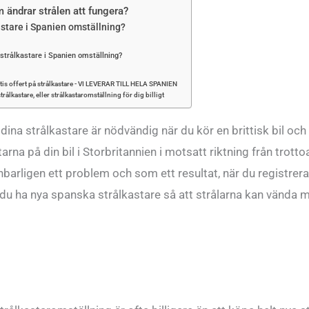
ändrar strålen att fungera?
astare i Spanien omställning?
a strålkastare i Spanien omställning?
is offert på strålkastare - VI LEVERAR TILL HELA SPANIEN
strålkastare, eller strålkastaromställning för dig billigt
dina strålkastare är nödvändig när du kör en brittisk bil och
tarna på din bil i Storbritannien i motsatt riktning från trot
arligen ett problem och som ett resultat, när du registrerar
 ha nya spanska strålkastare så att strålarna kan vända m