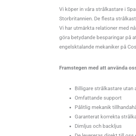
Vi köper in våra strålkastare i Sp
Storbritannien. De flesta strålkas
Vi har utmärkta relationer med nå
göra betydande besparingar på att
engelsktalande mekaniker på Costa
Framstegen med att använda oss 
Billigare strålkastare uta
Omfattande support
Pålitlig mekanik tillhandahå
Garanterat korrekta strålk
Dimljus och backljus
De levereras direkt till oss 