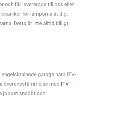
r och får levererade till oss eller
 mekaniker för lamporna åt dig.
rna. Detta är inte alltid billigt
ett engelsktalande garage nära ITV-
ggöra överensstämmelse med
ITV-
ra jobbet snabbt och