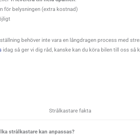
en för belysningen (extra kostnad)
jligt
mställning behöver inte vara en långdragen process med stre
s
idag så ger vi dig råd, kanske kan du köra bilen till oss så ko
Strålkastare fakta
ilka strålkastare kan anpassas?