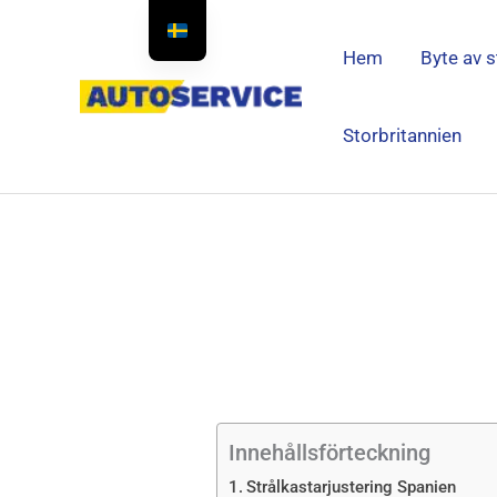
Hoppa
till
Hem
Byte av s
innehållet
Storbritannien
Innehållsförteckning
Strålkastarjustering Spanien