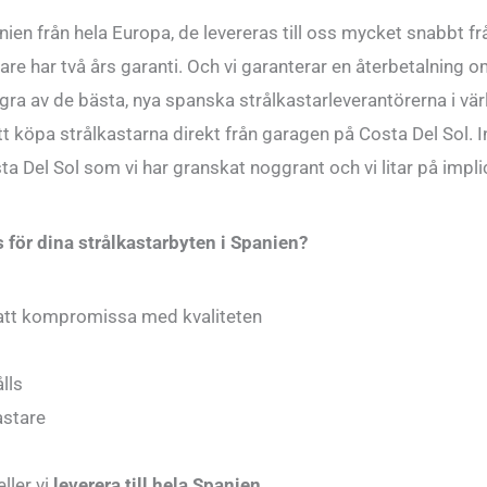
anien från hela Europa, de levereras till oss mycket snabbt fr
tare har två års garanti. Och vi garanterar en återbetalning 
gra av de bästa, nya spanska strålkastarleverantörerna i vär
 köpa strålkastarna direkt från garagen på Costa Del Sol. Int
 Del Sol som vi har granskat noggrant och vi litar på implic
för dina strålkastarbyten i Spanien?
n att kompromissa med kvaliteten
lls
astare
eller vi
leverera till hela Spanien
.