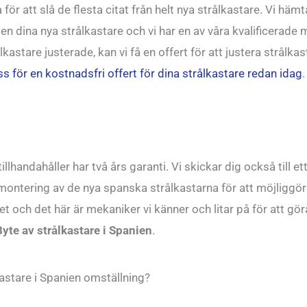
 för att slå de flesta citat från helt nya strålkastare. Vi hämta
nien dina nya strålkastare och vi har en av våra kvalificerade
lkastare justerade, kan vi få en offert för att justera strålkasta
s för en kostnadsfri offert för dina strålkastare redan idag
.
illhandahåller har två års garanti. Vi skickar dig också till 
ra montering av de nya spanska strålkastarna för att möjli
et och det här är mekaniker vi känner och litar på för att gö
Byte av strålkastare i Spanien
.
kastare i Spanien omställning?