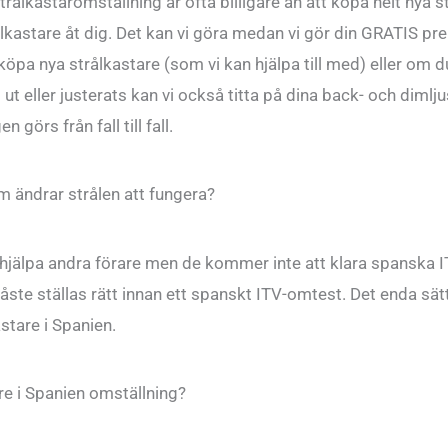
lkastaromställning är ofta billigare än att köpa helt nya strå
ålkastare åt dig. Det kan vi göra medan vi gör din GRATIS pr
öpa nya strålkastare (som vi kan hjälpa till med) eller om du
t eller justerats kan vi också titta på dina back- och dimljus
 görs från fall till fall.
 ändrar strålen att fungera?
t att hjälpa andra förare men de kommer inte att klara spanska
te ställas rätt innan ett spanskt ITV-omtest. Det enda sätt
stare i Spanien.
re i Spanien omställning?