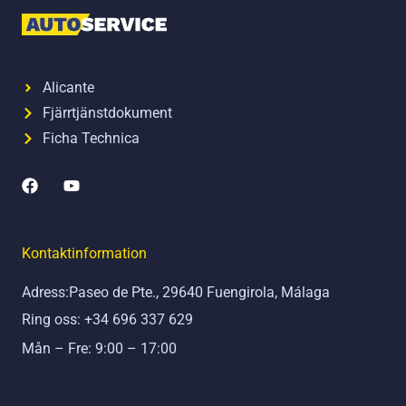
Alicante
Fjärrtjänstdokument
Ficha Technica
F
Y
a
o
c
u
e
t
b
u
Kontaktinformation
o
b
o
e
Adress:Paseo de Pte., 29640 Fuengirola, Málaga
k
Ring oss: +34 696 337 629
Mån – Fre: 9:00 – 17:00