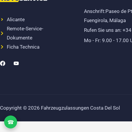
Anschrift:Paseo de P
Alicante
Fuengirola, Málaga
Remote-Service-
Rufen Sie uns an: +3
Dokumente
Mo - Fr: 9.00 - 17.00 
Ficha Technica
F
Y
a
o
c
u
e
t
b
u
o
b
o
e
k
Copyright © 2026 Fahrzeugzulassungen Costa Del Sol
☎