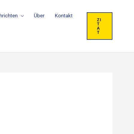
hrichten
Über
Kontakt
ZI
T
A
T