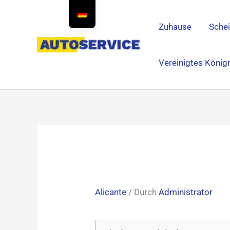
Zum
Inhalt
Zuhause
Sche
springen
Vereinigtes König
Alicante
/ Durch
Administrator