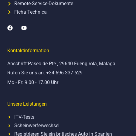
Remote-Service-Dokumente
Ficha Technica
F
Y
a
o
c
u
e
t
b
u
Kontaktinformation
o
b
o
e
Anschrift:Paseo de Pte., 29640 Fuengirola, Málaga
k
Rufen Sie uns an: +34 696 337 629
Mo - Fr: 9.00 - 17.00 Uhr
Unsere Leistungen
ITV-Tests
Scheinwerferwechsel
Registrieren Sie ein britisches Auto in Spanien