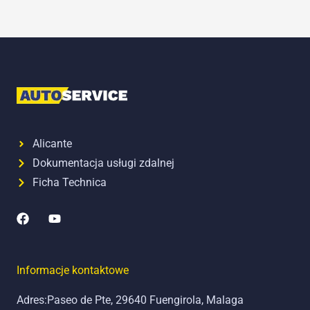
Alicante
Dokumentacja usługi zdalnej
Ficha Technica
F
y
a
o
c
u
e
t
b
u
Informacje kontaktowe
o
b
o
e
Adres:Paseo de Pte, 29640 Fuengirola, Malaga
k