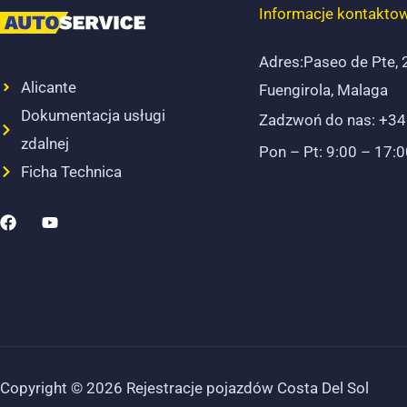
Informacje kontakto
Adres:Paseo de Pte,
Alicante
Fuengirola, Malaga
Dokumentacja usługi
Zadzwoń do nas: +34
zdalnej
Pon – Pt: 9:00 – 17:
Ficha Technica
F
y
a
o
c
u
e
t
b
u
o
b
o
e
k
Copyright © 2026 Rejestracje pojazdów Costa Del Sol