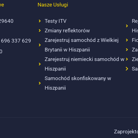
we
Nasze Usługi
 29640
Testy ITV
Re
Zmiany reflektorów
Hi
Zarejestruj samochód z Wielkiej
Fi
 696 337 629
Brytanii w Hiszpanii
Za
00
Zarejestruj niemiecki samochód w
Zi
Hiszpanii
Sa
Samochód skonfiskowany w
Hiszpanii
Zaprojekt