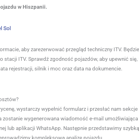
ojazdu w Hiszpanii.
ormacie, aby zarezerwować przegląd techniczny ITV. Będzi
 do stacji ITV. Sprawdź zgodność pojazdów, aby upewnić się
ta rejestracji, silnik i moc oraz data na dokumencie.
kosztów?
ycenę, wystarczy wypełnić formularz i przesłać nam sekcje
za zostanie wygenerowana wiadomość e-mail umożliwiając
nej lub aplikacji WhatsApp. Następnie przedstawimy szybk
zeprowadzimy kompleksową analizę pojazdu.