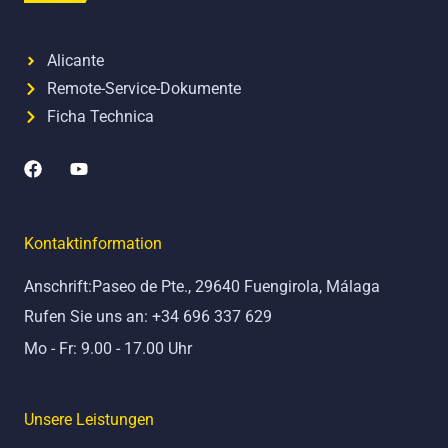
Alicante
Remote-Service-Dokumente
Ficha Technica
F
Y
a
o
c
u
e
t
b
u
Kontaktinformation
o
b
o
e
Anschrift:Paseo de Pte., 29640 Fuengirola, Málaga
k
Rufen Sie uns an: +34 696 337 629
Mo - Fr: 9.00 - 17.00 Uhr
Unsere Leistungen