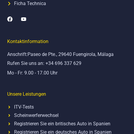
Ficha Technica
F
Y
a
o
c
u
e
t
b
u
Kontaktinformation
o
b
o
e
Anschrift:Paseo de Pte., 29640 Fuengirola, Málaga
k
Rufen Sie uns an: +34 696 337 629
Mo - Fr: 9.00 - 17.00 Uhr
Unsere Leistungen
ITV-Tests
Scheinwerferwechsel
Registrieren Sie ein britisches Auto in Spanien
Registrieren Sie ein deutsches Auto in Spanien