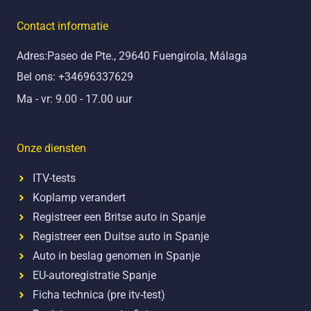
e
t
b
u
Contact informatie
o
b
o
e
Adres:Paseo de Pte., 29640 Fuengirola, Málaga
k
Bel ons: +34696337629
Ma - vr: 9.00 - 17.00 uur
Onze diensten
ITV-tests
Koplamp verandert
Registreer een Britse auto in Spanje
Registreer een Duitse auto in Spanje
Auto in beslag genomen in Spanje
EU-autoregistratie Spanje
Ficha technica (pre itv-test)