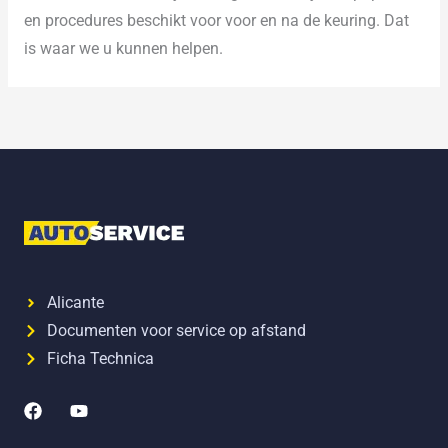
en procedures beschikt voor voor en na de keuring. Dat
is waar we u kunnen helpen.
Alicante
Documenten voor service op afstand
Ficha Technica
F
Y
a
o
c
u