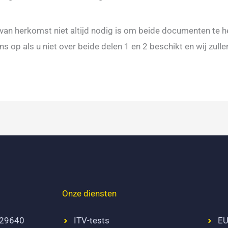
 van herkomst niet altijd nodig is om beide documenten te he
s op als u niet over beide delen 1 en 2 beschikt en wij zulle
Onze diensten
 29640
ITV-tests
EU