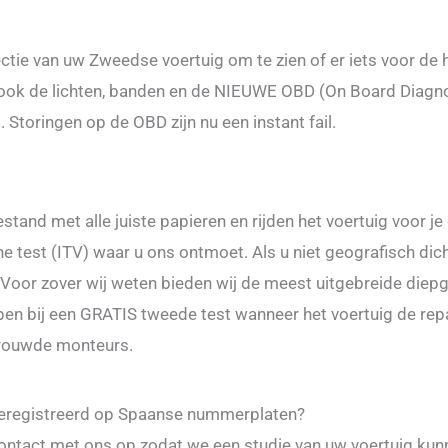
ctie van uw Zweedse voertuig om te zien of er iets voor de 
 ook de lichten, banden en de NIEUWE OBD (On Board Diagn
. Storingen op de OBD zijn nu een instant fail.
stand met alle juiste papieren en rijden het voertuig voor je
 test (ITV) waar u ons ontmoet. Als u niet geografisch dicht
. Voor zover wij weten bieden wij de meest uitgebreide diep
epen bij een GRATIS tweede test wanneer het voertuig de rep
trouwde monteurs.
geregistreerd op Spaanse nummerplaten?
 contact met ons op zodat we een studie van uw voertuig ku