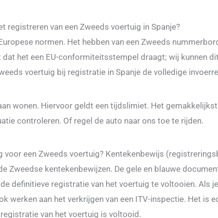
t registreren van een Zweeds voertuig in Spanje?
Europese normen. Het hebben van een Zweeds nummerbord of
 dat het een EU-conformiteitsstempel draagt; wij kunnen dit
weeds voertuig bij registratie in Spanje de volledige invoerr
aan wonen. Hiervoor geldt een tijdslimiet. Het gemakkelijks
atie controleren. Of regel de auto naar ons toe te rijden.
ig voor een Zweeds voertuig? Kentekenbewijs (registrerings
n de Zweedse kentekenbewijzen. De gele en blauwe documenten
e definitieve registratie van het voertuig te voltooien. Als je
 werken aan het verkrijgen van een ITV-inspectie. Het is e
gistratie van het voertuig is voltooid.