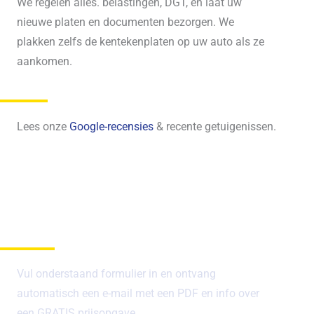
We regelen alles. belastingen, DGT, en laat uw
nieuwe platen en documenten bezorgen. We
plakken zelfs de kentekenplaten op uw auto als ze
aankomen.
Google-recensies
Lees onze
& recente getuigenissen.
Waarom voor ons kiezen
Vul onderstaand formulier in en ontvang
automatisch een e-mail met een PDF en info over
een GRATIS prijsopgave.