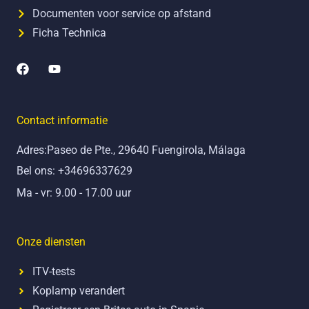
Documenten voor service op afstand
Ficha Technica
F
Y
a
o
c
u
e
t
b
u
Contact informatie
o
b
o
e
Adres:Paseo de Pte., 29640 Fuengirola, Málaga
k
Bel ons: +34696337629
Ma - vr: 9.00 - 17.00 uur
Onze diensten
ITV-tests
Koplamp verandert