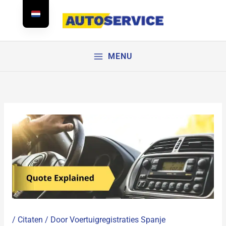
Doorgaan
naar
artikel
MENU
/
Citaten
/ Door
Voertuigregistraties Spanje