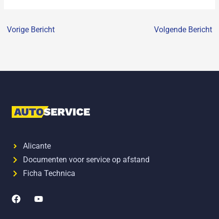
Vorige Bericht
Volgende Bericht
Alicante
Documenten voor service op afstand
Ficha Technica
F
Y
a
o
c
u