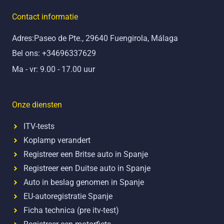
e
t
b
u
Contact informatie
o
b
o
e
Adres:Paseo de Pte., 29640 Fuengirola, Málaga
k
Bel ons: +34696337629
Ma - vr: 9.00 - 17.00 uur
Onze diensten
ITV-tests
Koplamp verandert
Registreer een Britse auto in Spanje
Registreer een Duitse auto in Spanje
Auto in beslag genomen in Spanje
EU-autoregistratie Spanje
Ficha technica (pre itv-test)