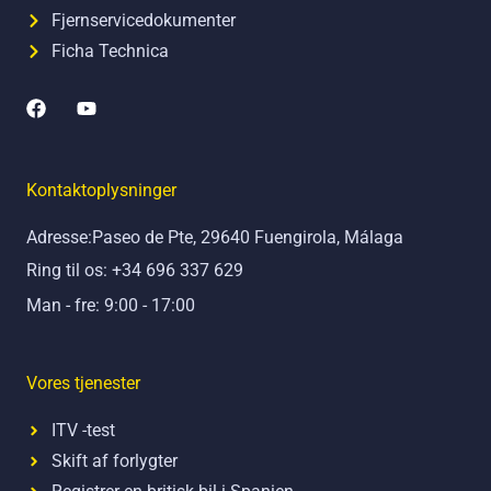
Fjernservicedokumenter
Ficha Technica
F
Y
a
o
c
u
e
t
b
u
Kontaktoplysninger
o
b
o
e
Adresse:Paseo de Pte, 29640 Fuengirola, Málaga
k
Ring til os: +34 696 337 629
Man - fre: 9:00 - 17:00
Vores tjenester
ITV -test
Skift af forlygter