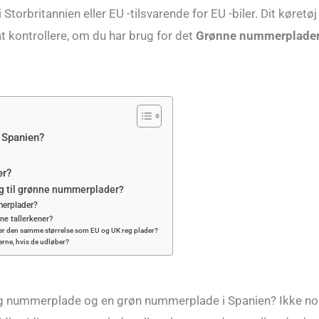
Storbritannien eller EU -tilsvarende for EU -biler. Dit køretøj
at kontrollere, om du har brug for det
Grønne nummerplade
i Spanien?
er?
ng til grønne nummerplader?
merplader?
ne tallerkener?
r den samme størrelse som EU og UK reg plader?
rne, hvis de udløber?
dig nummerplade og en grøn nummerplade i Spanien? Ikke no