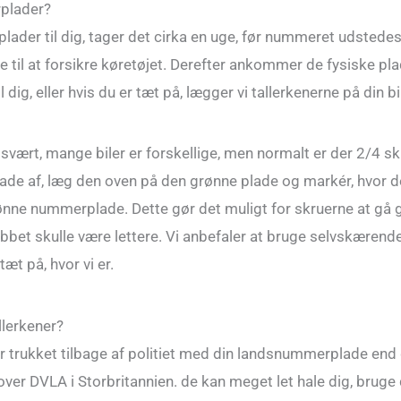
rplader?
plader til dig, tager det cirka en uge, før nummeret udsted
til at forsikre køretøjet. Derefter ankommer de fysiske plad
 dig, eller hvis du er tæt på, lægger vi tallerkenerne på din bil 
svært, mange biler er forskellige, men normalt er der 2/4 sk
e af, læg den oven på den grønne plade og markér, hvor de 
ønne nummerplade. Dette gør det muligt for skruerne at gå 
 jobbet skulle være lettere. Vi anbefaler at bruge selvskærende
 tæt på, hvor vi er.
llerkener?
ver trukket tilbage af politiet med din landsnummerplade end
ver DVLA i Storbritannien. de kan meget let hale dig, bruge