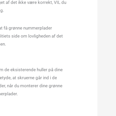
get af det ikke være korrekt, VIL du
ig.
n at få grønne nummerplader
iets side om lovligheden af det
den.
em de eksisterende huller på dine
de, at skruerne går ind i de
ader, når du monterer dine grønne
erplader.