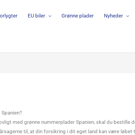
forlygter
EU biler
Grønne plader
Nyheder
i Spanien?
 lovligt med grønne nummerplader Spanien, skal du bestille
 årsagerne til, at din forsikring i dit eget land kan være løbet