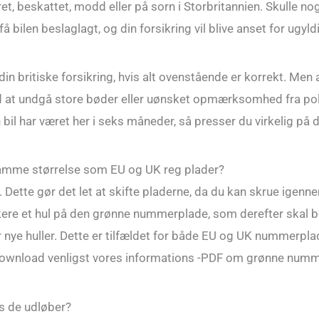
ret, beskattet, modd eller på sorn i Storbritannien. Skulle no
å bilen beslaglagt, og din forsikring vil blive anset for ugyld
din britiske forsikring, hvis alt ovenstående er korrekt. Me
at undgå store bøder eller uønsket opmærksomhed fra polit
n bil har været her i seks måneder, så presser du virkelig på 
amme størrelse som EU og UK reg plader?
 Dette gør det let at skifte pladerne, da du kan skrue igenn
 et hul på den grønne nummerplade, som derefter skal bety
er nye huller. Dette er tilfældet for både EU og UK nummerpl
 download venligst vores informations -PDF om grønne numm
s de udløber?