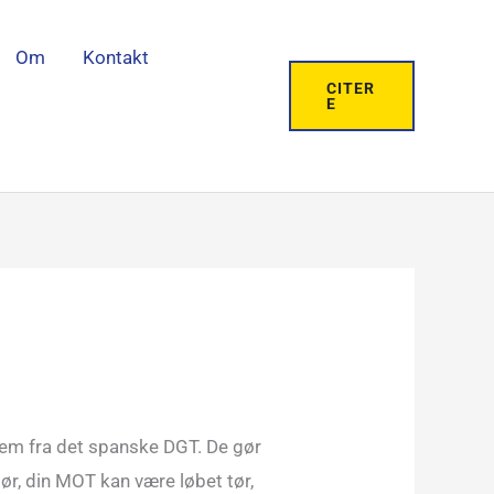
Om
Kontakt
CITER
E
 dem fra det spanske DGT. De gør
 tør, din MOT kan være løbet tør,