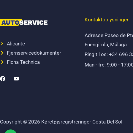
Kontaktoplysninger
Adresse:Paseo de Pt
Alicante
Fuengirola, Málaga
Fjernservicedokumenter
Ring til os: +34 696 
Ficha Technica
Man - fre: 9:00 - 17:0
F
Y
a
o
c
u
e
t
b
u
o
b
o
e
k
Copyright © 2026 Køretøjsregistreringer Costa Del Sol