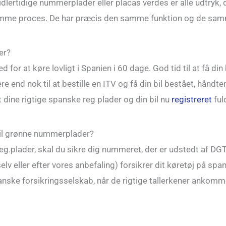
ertidige nummerplader eller placas verdes er alle udtryk, de
me proces. De har præcis den samme funktion og de samm
er?
 for at køre lovligt i Spanien i 60 dage. God tid til at få din
re end nok til at bestille en ITV og få din bil bestået, håndt
dine rigtige spanske reg plader og din bil nu
registreret
ful
 til grønne nummerplader?
reg.plader, skal du sikre dig nummeret, der er udstedt af DGT
lv eller efter vores anbefaling) forsikrer dit køretøj på sp
nske forsikringsselskab, når de rigtige tallerkener ankom