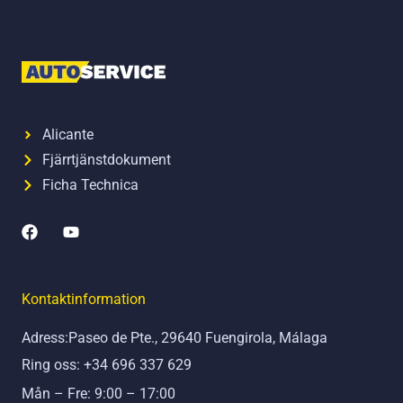
Alicante
Fjärrtjänstdokument
Ficha Technica
F
Y
a
o
c
u
e
t
b
u
Kontaktinformation
o
b
o
e
Adress:Paseo de Pte., 29640 Fuengirola, Málaga
k
Ring oss: +34 696 337 629
Mån – Fre: 9:00 – 17:00