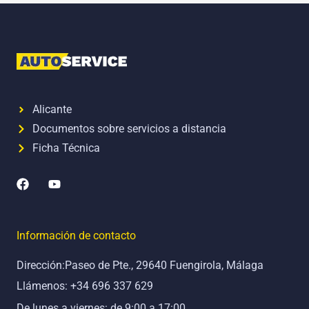
Alicante
Documentos sobre servicios a distancia
Ficha Técnica
F
Y
a
o
c
u
e
t
b
u
Información de contacto
o
b
o
e
Dirección:Paseo de Pte., 29640 Fuengirola, Málaga
k
Llámenos: +34 696 337 629
De lunes a viernes: de 9:00 a 17:00