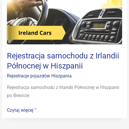
Rejestracja
samochodu
z
Irlandii
Północnej
w
Hiszpanii
Rejestracja samochodu z Irlandii
Północnej w Hiszpanii
Rejestracje pojazdów Hiszpania
Rejestracja samochodu z Irlandii Północnej w Hiszpanii
po Brexicie.
Czytaj więcej "