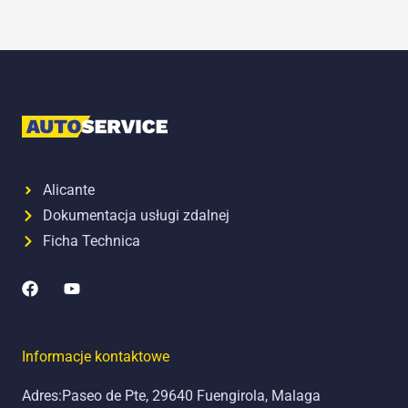
Alicante
Dokumentacja usługi zdalnej
Ficha Technica
F
y
a
o
c
u
e
t
b
u
Informacje kontaktowe
o
b
o
e
Adres:Paseo de Pte, 29640 Fuengirola, Malaga
k