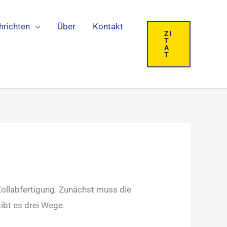
hrichten
Über
Kontakt
ZI
T
A
T
Zollabfertigung. Zunächst muss die
ibt es drei Wege.