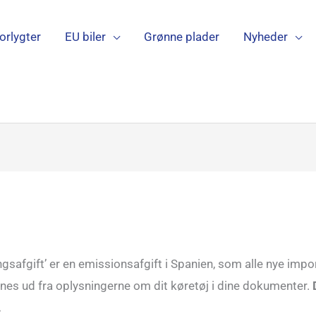
forlygter
EU biler
Grønne plader
Nyheder
ingsafgift’ er en emissionsafgift i Spanien, som alle nye impo
egnes ud fra oplysningerne om dit køretøj i dine dokumenter.
.