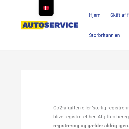
Spring
til
Hjem
Skift af 
indhold
Storbritannien
Co2-afgiften eller ‘særlig registrer
blive registreret her. Afgiften ber
registrering og gælder aldrig igen