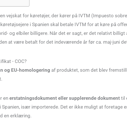
en vejskat for køretøjer, der kører på IVTM (Impuesto sobr
 køretøjsejere i Spanien skal betale IVTM for at køre på offe
id- og elbiler billigere. Når det er sagt, er det relativt billig
den at være betalt for det indeværende år før ca. maj-juni de
fikat - COC?
ign og EU-homologering
af produktet, som det blev fremstille
t.
r en
erstatningsdokument eller supplerende dokument
til
i Spanien, især importerede. Det er ikke muligt at foretage 
d en erklæring.