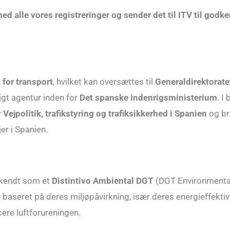
med alle vores registreringer og sender det til ITV til god
 for transport
, hvilket kan oversættes til
Generaldirektoratet
igt agentur inden for
Det spanske indenrigsministerium
. I
r
Vejpolitik, trafikstyring og trafiksikkerhed i Spanien
og br
er i Spanien.
t kendt som et
Distintivo Ambiental DGT
(DGT Environmental
 baseret på deres miljøpåvirkning, især deres energieffektivi
cere luftforureningen.